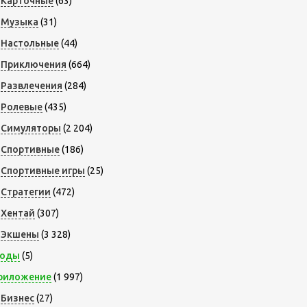
Карточные
(63)
Музыка
(31)
Настольные
(44)
Приключения
(664)
Развлечения
(284)
Ролевые
(435)
Симуляторы
(2 204)
Спортивные
(186)
Спортивные игры
(25)
Стратегии
(472)
Хентай
(307)
Экшены
(3 328)
оды
(5)
риложение
(1 997)
Бизнес
(27)