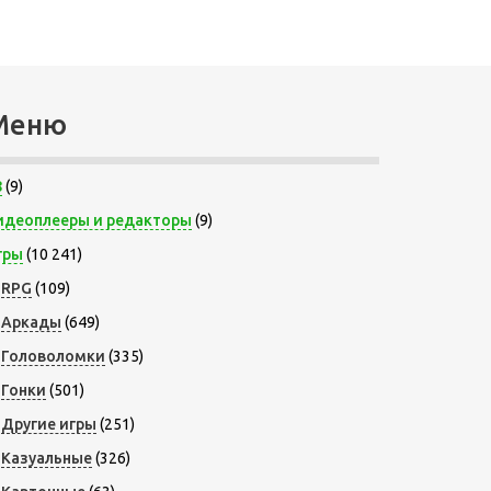
Меню
8
(9)
идеоплееры и редакторы
(9)
гры
(10 241)
RPG
(109)
Аркады
(649)
Головоломки
(335)
Гонки
(501)
Другие игры
(251)
Казуальные
(326)