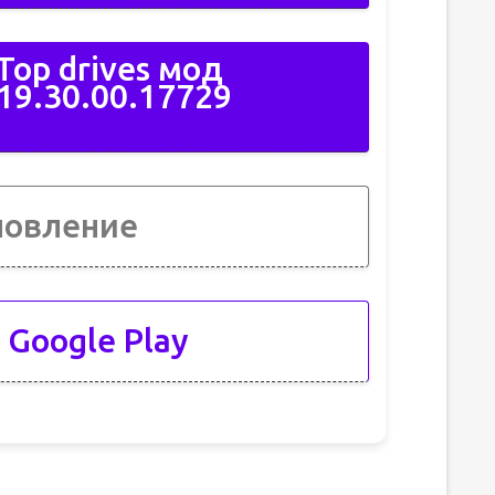
op drives мод
19.30.00.17729
новление
 Google Play