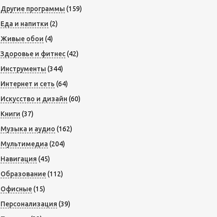
Другие программы
(159)
Еда и напитки
(2)
Живые обои
(4)
Здоровье и фитнес
(42)
Инструменты
(344)
Интернет и сеть
(64)
Искусство и дизайн
(60)
Книги
(37)
Музыка и аудио
(162)
Мультимедиа
(204)
Навигация
(45)
Образование
(112)
Офисные
(15)
Персонализация
(39)