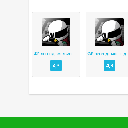
ФР легендс мод много денег
ФР легендс
4,3
4,3