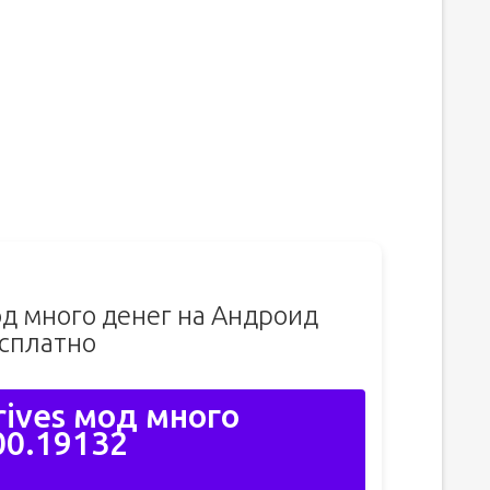
од много денег на Андроид
сплатно
rives мод много
00.19132