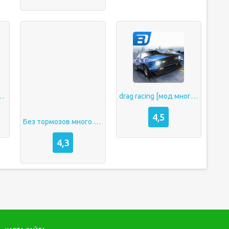
 много денег
drag racing [мод много денег]
4,5
Без тормозов много денег
4,3