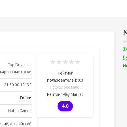
1
В
★
★
★
★
★
Top Drives —
И
карточные гонки
Рейтинг
пользователей:
0.0
21.30.00.19132
Проголосовало:
Рейтинг Play Market
Гонки
4.0
Hutch Games
ский, Английский