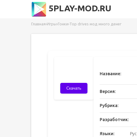
5PLAY-MOD.RU
Главная
›
Игры
›
Гонки
›
Top drives мод много денег
Название:
Скачать
Версия:
Рубрика:
Разработчик:
Языки:
Рус