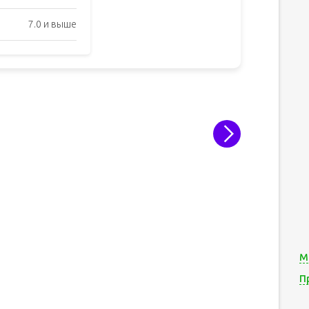
7.0 и выше
М
П