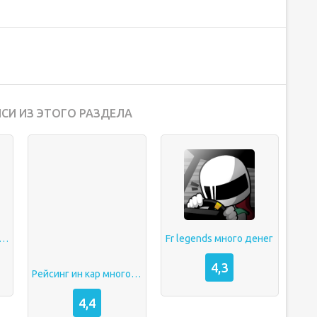
СИ ИЗ ЭТОГО РАЗДЕЛА
egends мод много денег
Fr legends много денег
4,3
Рейсинг ин кар много денег
4,4