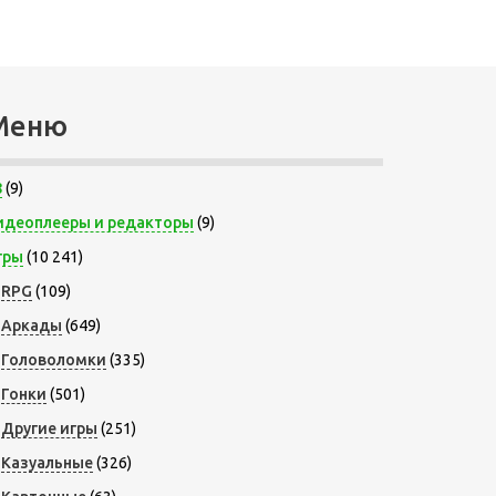
Меню
8
(9)
идеоплееры и редакторы
(9)
гры
(10 241)
RPG
(109)
Аркады
(649)
Головоломки
(335)
Гонки
(501)
Другие игры
(251)
Казуальные
(326)