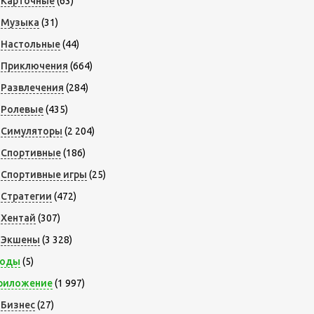
Карточные
(63)
Музыка
(31)
Настольные
(44)
Приключения
(664)
Развлечения
(284)
Ролевые
(435)
Симуляторы
(2 204)
Спортивные
(186)
Спортивные игры
(25)
Стратегии
(472)
Хентай
(307)
Экшены
(3 328)
оды
(5)
риложение
(1 997)
Бизнес
(27)