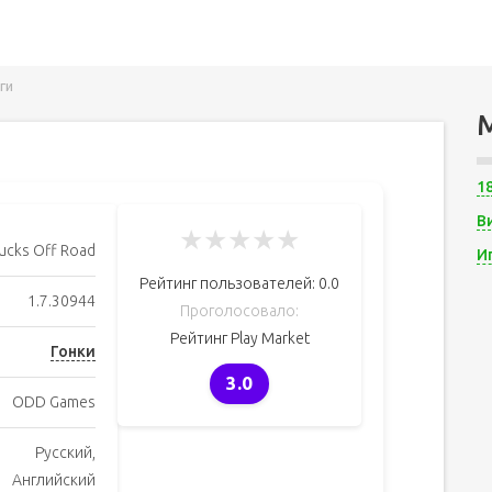
ги
1
В
★
★
★
★
★
ucks Off Road
И
Рейтинг пользователей:
0.0
1.7.30944
Проголосовало:
Рейтинг Play Market
Гонки
3.0
ODD Games
Русский,
Английский