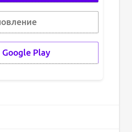
новление
 Google Play