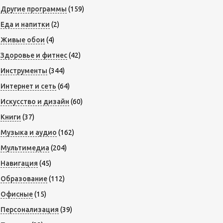
Другие программы
(159)
Еда и напитки
(2)
Живые обои
(4)
Здоровье и фитнес
(42)
Инструменты
(344)
Интернет и сеть
(64)
Искусство и дизайн
(60)
Книги
(37)
Музыка и аудио
(162)
Мультимедиа
(204)
Навигация
(45)
Образование
(112)
Офисные
(15)
Персонализация
(39)