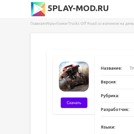
5PLAY-MOD.RU
Главная
›
Игры
›
Гонки
›
Trucks Off Road со взломом на день
Название:
Tr
Версия:
Рубрика:
Скачать
Разработчик:
Языки: