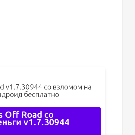
ad v1.7.30944 со взломом на
ндроид бесплатно
s Off Road со
ньги v1.7.30944