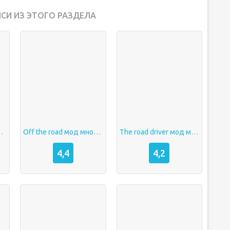
СИ ИЗ ЭТОГО РАЗДЕЛА
се открыто
Off the road мод много денег на андроид
The road driver мод много денег
4,4
4,2