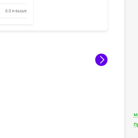
6.0 и выше
М
П