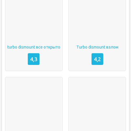
turbo dismount все открыто
Turbo dismount взлом
4,3
4,2