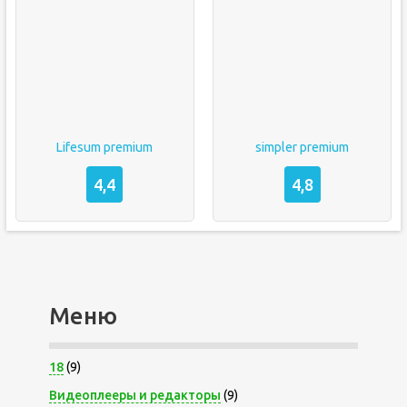
Lifesum premium
simpler premium
4,4
4,8
Меню
18
(9)
Видеоплееры и редакторы
(9)