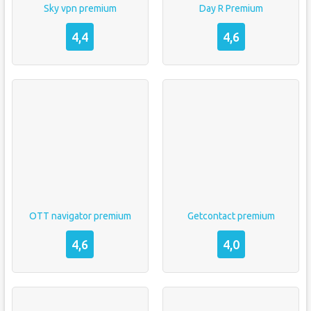
Sky vpn premium
Day R Premium
4,4
4,6
OTT navigator premium
Getcontact premium
4,6
4,0