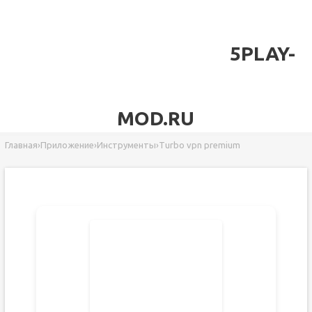
5PLAY-
MOD.RU
Главная
›
Приложение
›
Инструменты
›
Turbo vpn premium