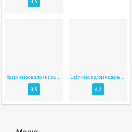
3,5
браво старс в злом на андроид
Бабл квас в злом на деньги и кристаллы
3,5
4,2
Меню