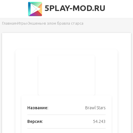
5PLAY-MOD.RU
Главная
›
Игры
›
Экшены
›
в злом бравла старса
Название:
Brawl Stars
Версия:
54.243