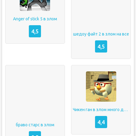
Anger of stick 5 в злом
4,5
шедоу файт 2 в злом на все
4,5
Чикен ган в злом много денег
4,4
браво старс в злом