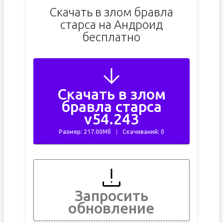
Скачать в злом бравла
старса на Андроид
бесплатно
Скачать в злом
бравла старса
v54.243
Размер: 217.00Мб
Скачиваний: 0
Запросить
обновление