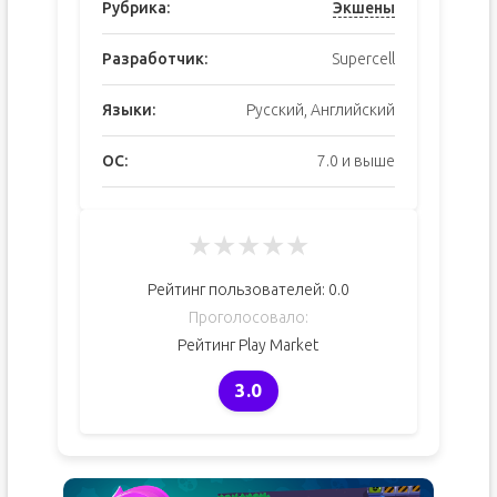
Рубрика:
Экшены
Разработчик:
Supercell
Языки:
Русский, Английский
ОС:
7.0 и выше
★
★
★
★
★
Рейтинг пользователей:
0.0
Проголосовало:
Рейтинг Play Market
3.0