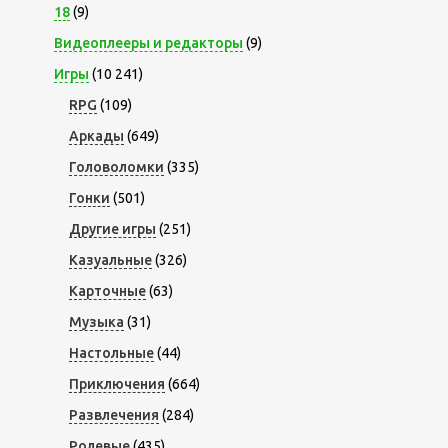
18
(9)
Видеоплееры и редакторы
(9)
Игры
(10 241)
RPG
(109)
Аркады
(649)
Головоломки
(335)
Гонки
(501)
Другие игры
(251)
Казуальные
(326)
Карточные
(63)
Музыка
(31)
Настольные
(44)
Приключения
(664)
Развлечения
(284)
Ролевые
(435)