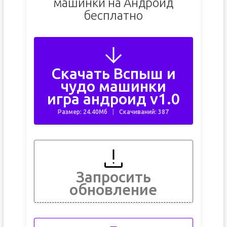
машинки на Андроид
бесплатно
Скачать Вспыш и
чудо машинки
игра андроид v1.0
Размер: 24.40Мб
Скачиваний: 387
Запросить
обновление