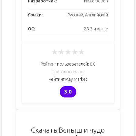
Разработчик:
Nickelodeon
Языки:
Русский, Английский
ОС:
2.3.3 и выше
★
★
★
★
★
Рейтинг пользователей:
0.0
Проголосовало:
Рейтинг Play Market
3.0
Скачать Вспыш и чудо