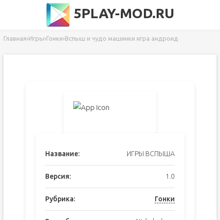
5PLAY-MOD.RU
Главная
›
Игры
›
Гонки
›
Вспыш и чудо машинки игра андроид
Название:
ИГРЫ ВСПЫША
Версия:
1.0
Рубрика:
Гонки