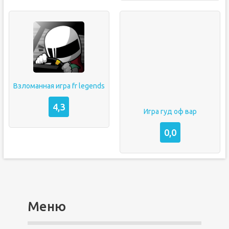
Взломанная игра fr legends
4,3
Игра гуд оф вар
0,0
Меню