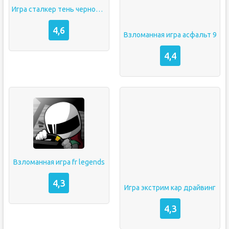
Игра сталкер тень чернобыля на андроид
4,6
Взломанная игра асфальт 9
4,4
Взломанная игра fr legends
4,3
Игра экстрим кар драйвинг
4,3