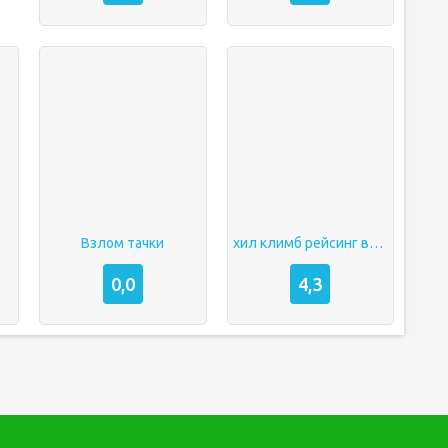
Взлом тачки
хил климб рейсинг взлом
0,0
4,3