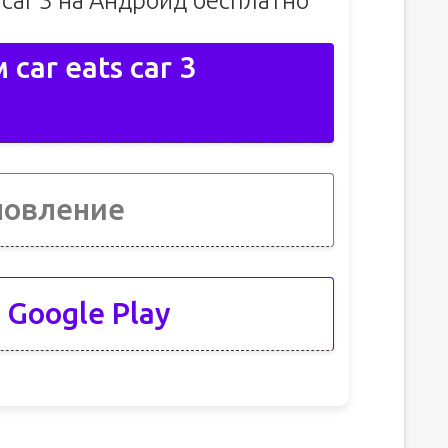
s car 3 на Андроид бесплатно
car eats car 3
новление
 Google Play