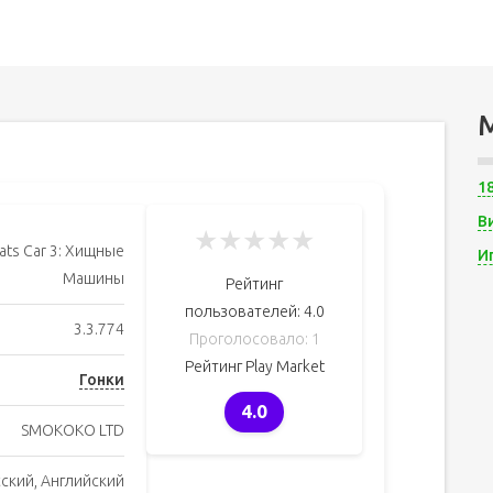
1
В
★
★
★
★
★
Eats Car 3: Хищные
И
Машины
Рейтинг
пользователей:
4.0
3.3.774
Проголосовало:
1
Рейтинг Play Market
Гонки
4.0
SMOKOKO LTD
сский, Английский