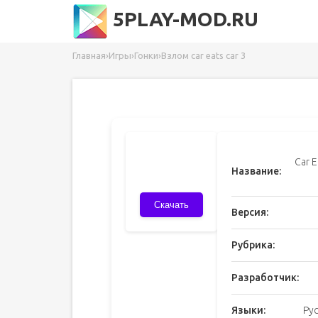
5PLAY-MOD.RU
Главная
›
Игры
›
Гонки
›
Взлом car eats car 3
Car 
Название:
Скачать
Версия:
Рубрика:
Разработчик:
Языки:
Ру