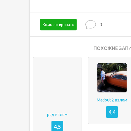
0
Комментировать
ПОХОЖИЕ ЗАПИ
Madout 2 взлом
4,4
рсд взлом
4,5