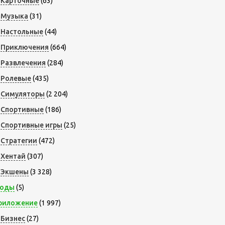
Карточные
(63)
Музыка
(31)
Настольные
(44)
Приключения
(664)
Развлечения
(284)
Ролевые
(435)
Симуляторы
(2 204)
Спортивные
(186)
Спортивные игры
(25)
Стратегии
(472)
Хентай
(307)
Экшены
(3 328)
оды
(5)
риложение
(1 997)
Бизнес
(27)