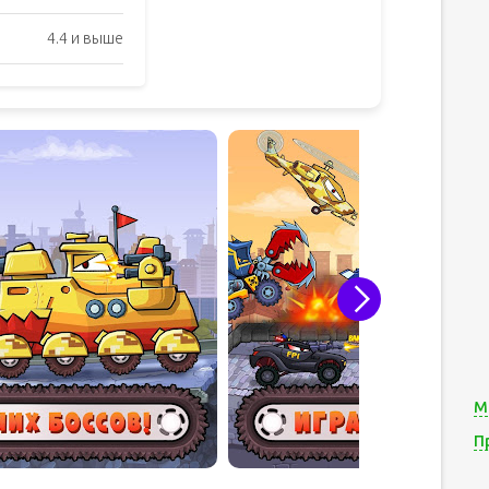
4.4 и выше
М
П