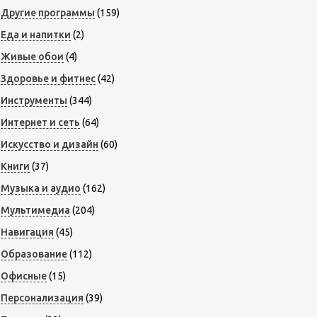
Другие программы
(159)
Еда и напитки
(2)
Живые обои
(4)
Здоровье и фитнес
(42)
Инструменты
(344)
Интернет и сеть
(64)
Искусство и дизайн
(60)
Книги
(37)
Музыка и аудио
(162)
Мультимедиа
(204)
Навигация
(45)
Образование
(112)
Офисные
(15)
Персонализация
(39)