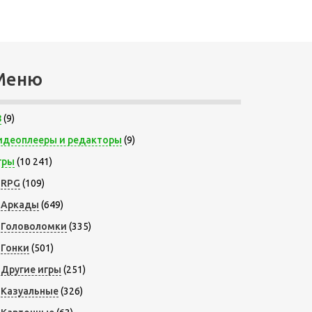
Меню
8
(9)
идеоплееры и редакторы
(9)
гры
(10 241)
RPG
(109)
Аркады
(649)
Головоломки
(335)
Гонки
(501)
Другие игры
(251)
Казуальные
(326)