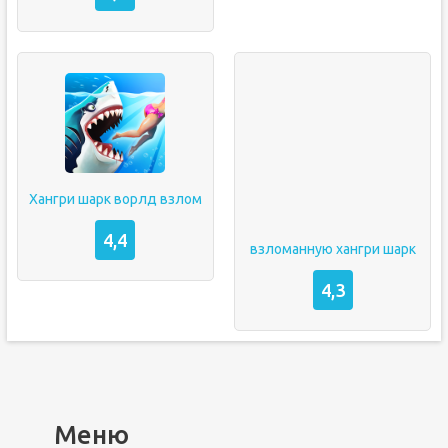
Хангри шарк ворлд взлом
4,4
взломанную хангри шарк
4,3
Меню