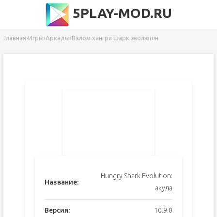
5PLAY-MOD.RU
Главная
›
Игры
›
Аркады
›
Взлом хангри шарк эволюшн
Hungry Shark Evolution:
Название:
акула
Версия:
10.9.0