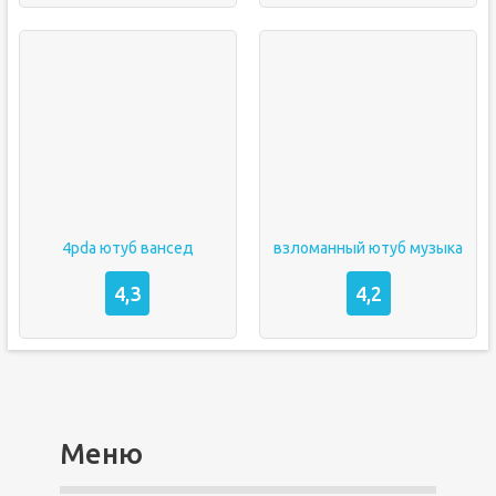
4pda ютуб вансед
взломанный ютуб музыка
4,3
4,2
Меню