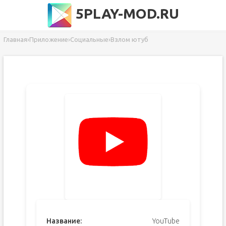
5PLAY-MOD.RU
Главная
›
Приложение
›
Социальные
›
Взлом ютуб
Название:
YouTube