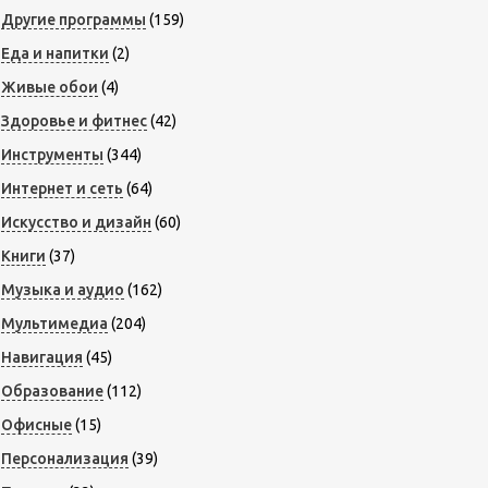
Другие программы
(159)
Еда и напитки
(2)
Живые обои
(4)
Здоровье и фитнес
(42)
Инструменты
(344)
Интернет и сеть
(64)
Искусство и дизайн
(60)
Книги
(37)
Музыка и аудио
(162)
Мультимедиа
(204)
Навигация
(45)
Образование
(112)
Офисные
(15)
Персонализация
(39)