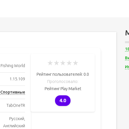
1
В
★
★
★
★
★
 Fishing World
И
Рейтинг пользователей:
0.0
1.15.109
Проголосовало:
Рейтинг Play Market
Спортивные
4.0
TabOneTR
Русский,
Английский