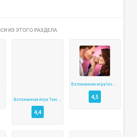
СИ ИЗ ЭТОГО РАЗДЕЛА
гра ферма
Взломанная игра love choice
4,5
Взломанная игра Том и его друзья
4,4