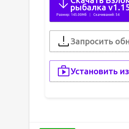
Скачать Взло
рыбалка v1.1
Размер: 145.00Мб
Скачиваний: 54
Запросить об
Установить из