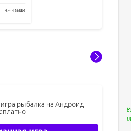
4.4 и выше
 игра рыбалка на Андроид
М
сплатно
П