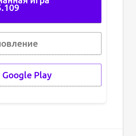
манная игра
5.109
новление
 Google Play