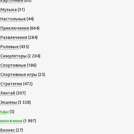
Карточные
(63)
Музыка
(31)
Настольные
(44)
Приключения
(664)
Развлечения
(284)
Ролевые
(435)
Симуляторы
(2 204)
Спортивные
(186)
Спортивные игры
(25)
Стратегии
(472)
Хентай
(307)
Экшены
(3 328)
оды
(5)
риложение
(1 997)
Бизнес
(27)