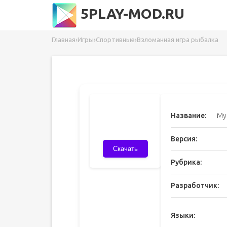
5PLAY-MOD.RU
Главная
›
Игры
›
Спортивные
›
Взломанная игра рыбалка
Название:
My
Версия:
Скачать
Рубрика:
Разработчик:
Языки: