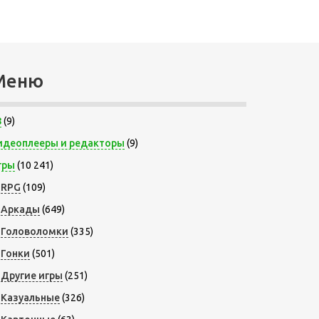
Меню
8
(9)
идеоплееры и редакторы
(9)
гры
(10 241)
RPG
(109)
Аркады
(649)
Головоломки
(335)
Гонки
(501)
Другие игры
(251)
Казуальные
(326)