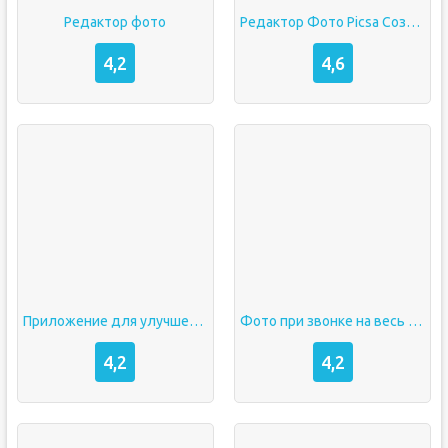
Редактор фото
Редактор Фото Picsa Создание Фотоколлажей без рекламы
4,2
4,6
Приложение для улучшения качества фото
Фото при звонке на весь экран андроид
4,2
4,2