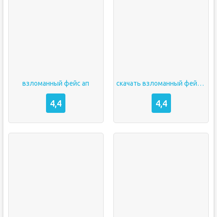
взломанный фейс ап
скачать взломанный фейс ап
4,4
4,4