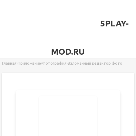
5PLAY-
MOD.RU
Главная
›
Приложение
›
Фотография
›
Взломанный редактор фото