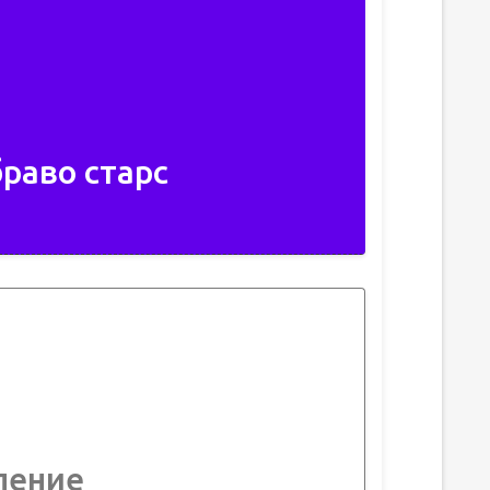
раво старс
ление