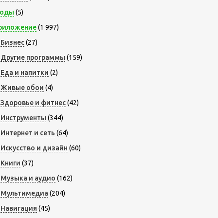
оды
(5)
риложение
(1 997)
Бизнес
(27)
Другие программы
(159)
Еда и напитки
(2)
Живые обои
(4)
Здоровье и фитнес
(42)
Инструменты
(344)
Интернет и сеть
(64)
Искусство и дизайн
(60)
Книги
(37)
Музыка и аудио
(162)
Мультимедиа
(204)
Навигация
(45)