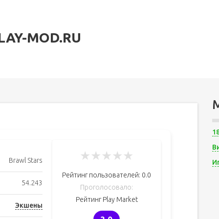
LAY-MOD.RU
1
В
★
★
★
★
★
Brawl Stars
И
Рейтинг пользователей:
0.0
54.243
Проголосовало:
Рейтинг Play Market
Экшены