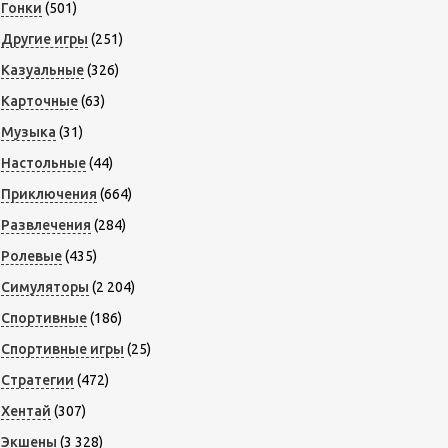
Гонки
(501)
Другие игры
(251)
Казуальные
(326)
Карточные
(63)
Музыка
(31)
Настольные
(44)
Приключения
(664)
Развлечения
(284)
Ролевые
(435)
Симуляторы
(2 204)
Спортивные
(186)
Спортивные игры
(25)
Стратегии
(472)
Хентай
(307)
Экшены
(3 328)