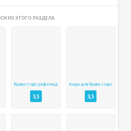
СИ ИЗ ЭТОГО РАЗДЕЛА
Браво старс рофл мод
Коды для браво старс
3,5
3,5