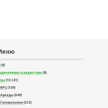
Меню
8
(9)
идеоплееры и редакторы
(9)
гры
(10 241)
RPG
(109)
Аркады
(649)
Головоломки
(335)