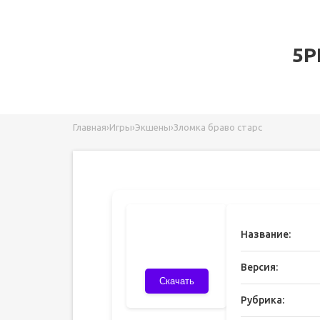
5P
Главная
›
Игры
›
Экшены
›
Зломка браво старс
Название:
Версия:
Скачать
Рубрика: