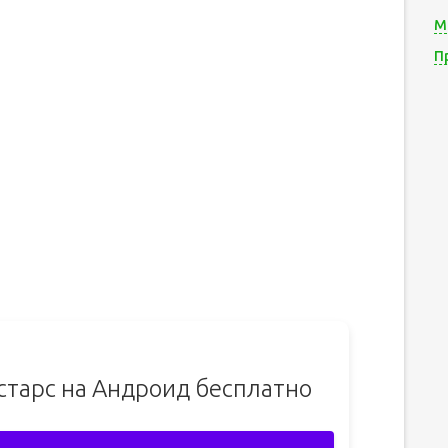
М
П
старс на Андроид бесплатно