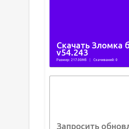
Скачать Зломка б
v54.243
Размер: 217.00Мб
Скачиваний: 0
Запросить обнов