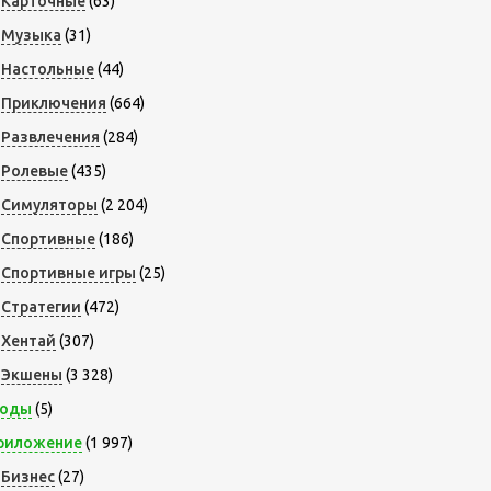
Карточные
(63)
Музыка
(31)
Настольные
(44)
Приключения
(664)
Развлечения
(284)
Ролевые
(435)
Симуляторы
(2 204)
Спортивные
(186)
Спортивные игры
(25)
Стратегии
(472)
Хентай
(307)
Экшены
(3 328)
оды
(5)
риложение
(1 997)
Бизнес
(27)