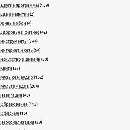
Другие программы
(159)
Еда и напитки
(2)
Живые обои
(4)
Здоровье и фитнес
(42)
Инструменты
(344)
Интернет и сеть
(64)
Искусство и дизайн
(60)
Книги
(37)
Музыка и аудио
(162)
Мультимедиа
(204)
Навигация
(45)
Образование
(112)
Офисные
(15)
Персонализация
(39)