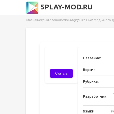
5PLAY-MOD.RU
Главная
›
Игры
›
Головоломки
›
Angry Birds Go! Мод много 
Название:
Версия:
Скачать
Рубрика:
Разработчик:
Языки:
Р