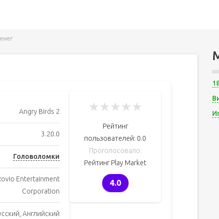
денег
1
В
★
★
★
★
★
Angry Birds 2
И
Рейтинг
3.20.0
пользователей:
0.0
Проголосовало:
Головоломки
Рейтинг Play Market
Rovio Entertainment
4.0
Corporation
усский, Английский