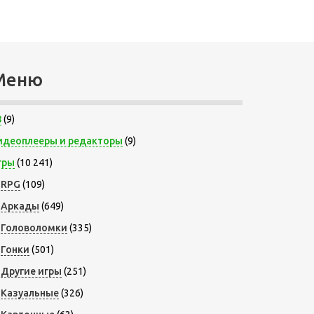
Меню
8
(9)
идеоплееры и редакторы
(9)
гры
(10 241)
RPG
(109)
Аркады
(649)
Головоломки
(335)
Гонки
(501)
Другие игры
(251)
Казуальные
(326)