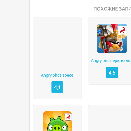
ПОХОЖИЕ ЗАПИ
Angry birds epic взл
4,5
Angry birds space
4,1