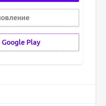
новление
 Google Play