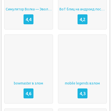
Симулятор Волка — Эволюция Диких Животных взлом Много денег
ВоТ блиц на андроид последняя версия
4,4
4,2
bowmaster в злом
mobile legends взлом
4,6
4,3