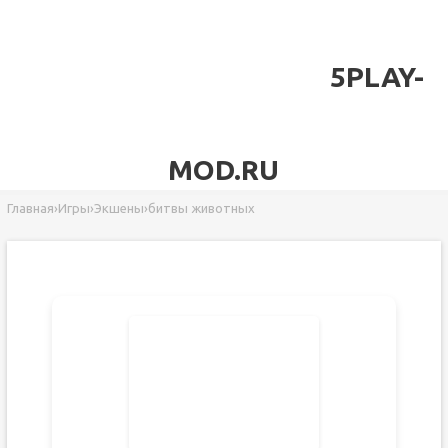
5PLAY-
MOD.RU
Главная
›
Игры
›
Экшены
›
битвы животных