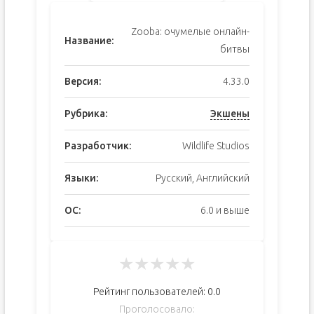
Zooba: очумелые онлайн-
Название:
битвы
Версия:
4.33.0
Рубрика:
Экшены
Разработчик:
Wildlife Studios
Языки:
Русский, Английский
ОС:
6.0 и выше
★
★
★
★
★
Рейтинг пользователей:
0.0
Проголосовало: