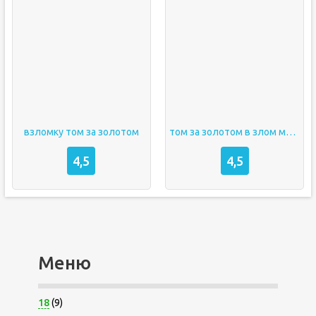
взломку том за золотом
том за золотом в злом много денег и бомбочек и алмазов на андроид бесплатно
4,5
4,5
Меню
18
(9)