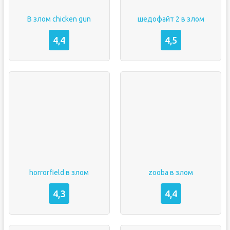
В злом chicken gun
шедофайт 2 в злом
4,4
4,5
horrorfield в злом
zooba в злом
4,3
4,4