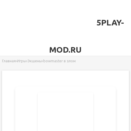
5PLAY-
MOD.RU
Главная
›
Игры
›
Экшены
›
bowmaster в злом