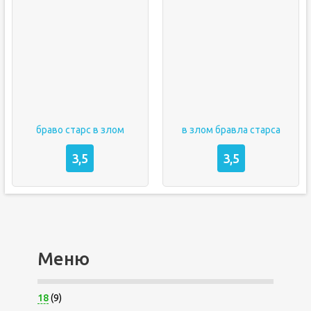
браво старс в злом
в злом бравла старса
3,5
3,5
Меню
18
(9)