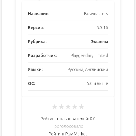
Название:
Bowmasters
Версия:
5.5.16
Рубрика:
Экшены
Разработчик:
Playgendary Limited
Языки:
Русский, Английский
ОС:
5.0 и выше
★
★
★
★
★
Рейтинг пользователей:
0.0
Проголосовало:
Рейтинг Play Market