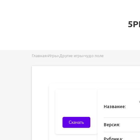
5P
Главная
›
Игры
›
Другие игры
›
чудо поле
Название:
Скачать
Версия:
Рубрика: