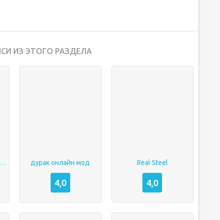
СИ ИЗ ЭТОГО РАЗДЕЛА
 life world взлом 1231
дурак онлайн мод
Real Steel
4,0
4,0