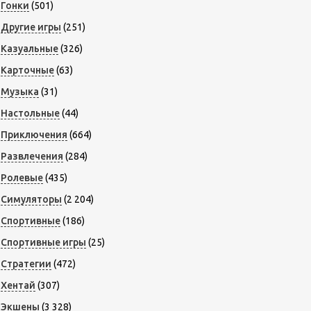
Гонки
(501)
Другие игры
(251)
Казуальные
(326)
Карточные
(63)
Музыка
(31)
Настольные
(44)
Приключения
(664)
Развлечения
(284)
Ролевые
(435)
Симуляторы
(2 204)
Спортивные
(186)
Спортивные игры
(25)
Стратегии
(472)
Хентай
(307)
Экшены
(3 328)