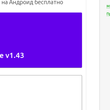
е на Андроид бесплатно
М
П
е v1.43