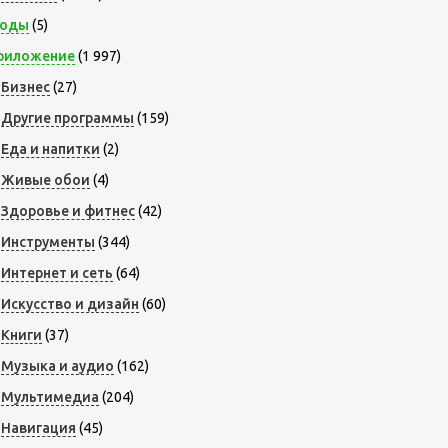
оды
(5)
риложение
(1 997)
Бизнес
(27)
Другие программы
(159)
Еда и напитки
(2)
Живые обои
(4)
Здоровье и фитнес
(42)
Инструменты
(344)
Интернет и сеть
(64)
Искусство и дизайн
(60)
Книги
(37)
Музыка и аудио
(162)
Мультимедиа
(204)
Навигация
(45)