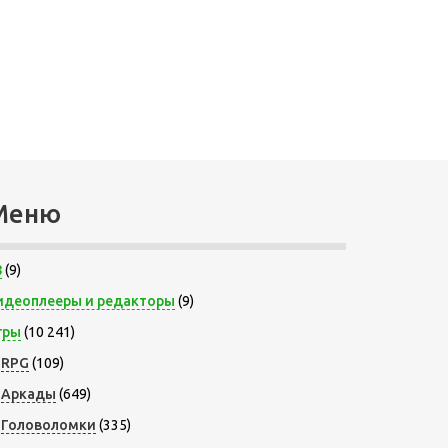
Меню
8
(9)
идеоплееры и редакторы
(9)
гры
(10 241)
RPG
(109)
Аркады
(649)
Головоломки
(335)