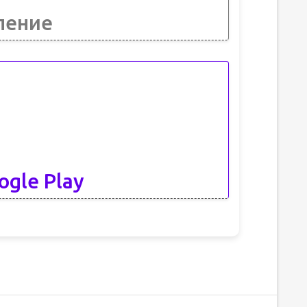
ление
ogle Play