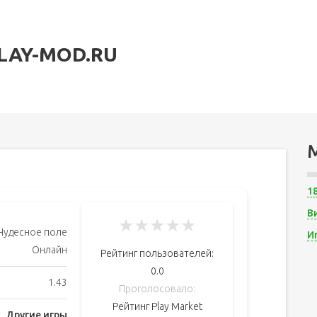
LAY-MOD.RU
1
В
★
★
★
★
★
Чудесное поле
И
Онлайн
Рейтинг пользователей:
0.0
1.43
Проголосовало:
Рейтинг Play Market
Другие игры