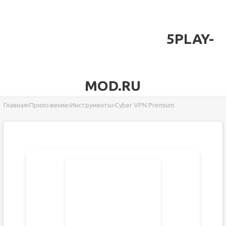
5PLAY-
MOD.RU
Главная
›
Приложение
›
Инструменты
›
Cyber VPN Premium