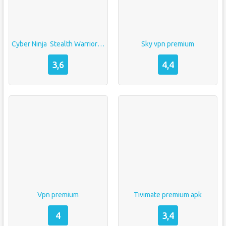
Cyber Ninja  Stealth Warrior взлом без рекламы
Sky vpn premium
3,6
4,4
Vpn premium
Tivimate premium apk
4
3,4