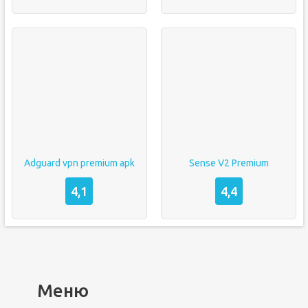
Adguard vpn premium apk
Sense V2 Premium
4,1
4,4
Меню