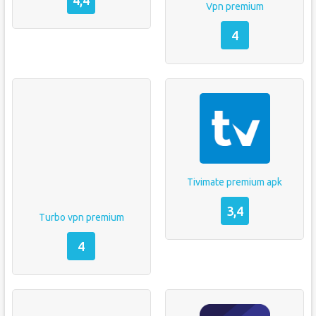
4,4
Vpn premium
4
Tivimate premium apk
3,4
Turbo vpn premium
4