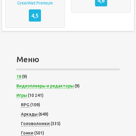
4,6
GreenNet Premium
4,5
Меню
18
(9)
Видеоплееры и редакторы
(9)
Игры
(10 241)
RPG
(109)
Аркады
(649)
Головоломки
(335)
Гонки
(501)