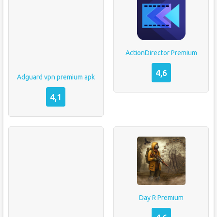
ActionDirector Premium
4,6
Adguard vpn premium apk
4,1
Day R Premium