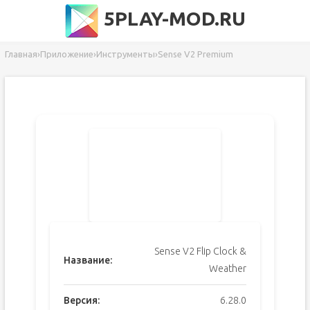
5PLAY-MOD.RU
Главная
›
Приложение
›
Инструменты
›
Sense V2 Premium
Sense V2 Flip Clock &
Название:
Weather
Версия:
6.28.0