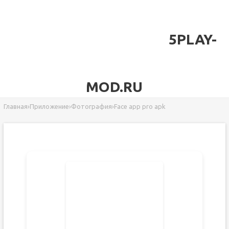
5PLAY-
MOD.RU
Главная
›
Приложение
›
Фотография
›
Face app pro apk