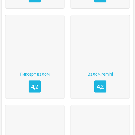
Пиксарт взлом
Взлом remini
4,2
4,2