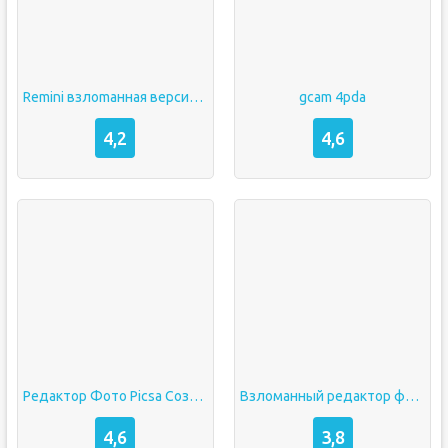
Remini взлоmанная версия бесплатно
gcam 4pda
4,2
4,6
Редактор Фото Picsa Создание Фотоколлажей без рекламы
Взломанный редактор фото
4,6
3,8