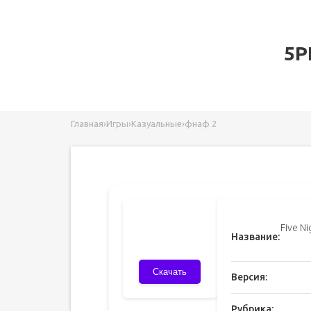
5P
Главная
›
Игры
›
Казуальные
›
фнаф 2
Five Ni
Название:
Скачать
Версия:
Рубрика: