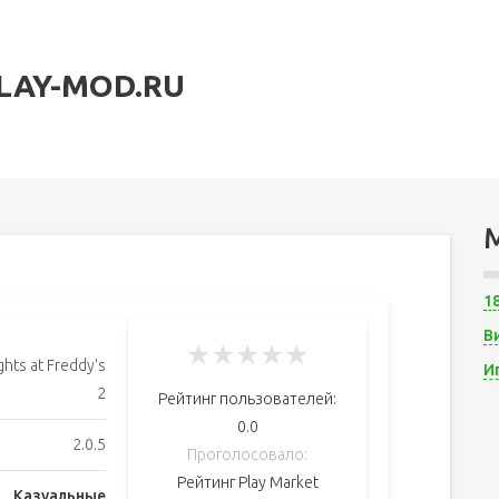
LAY-MOD.RU
1
В
★
★
★
★
★
ghts at Freddy's
И
2
Рейтинг пользователей:
0.0
2.0.5
Проголосовало:
Рейтинг Play Market
Казуальные