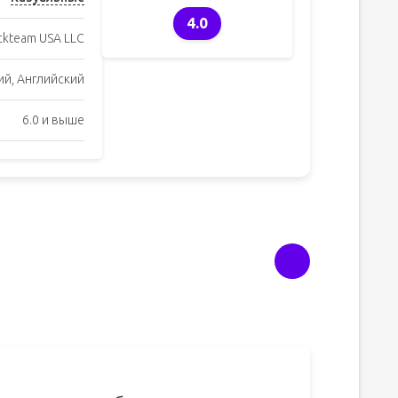
4.0
ickteam USA LLC
ий, Английский
6.0 и выше