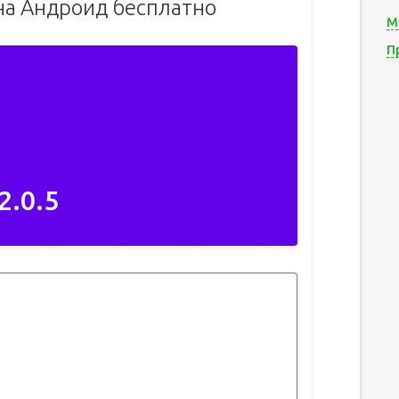
на Андроид бесплатно
М
П
2.0.5