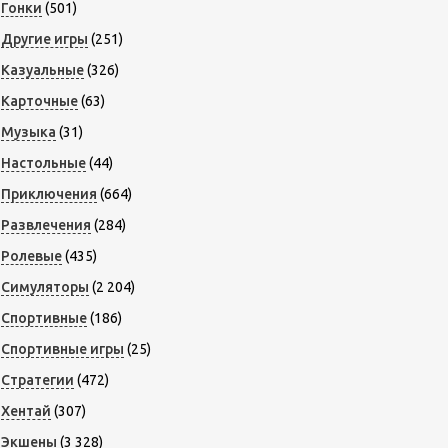
Гонки
(501)
Другие игры
(251)
Казуальные
(326)
Карточные
(63)
Музыка
(31)
Настольные
(44)
Приключения
(664)
Развлечения
(284)
Ролевые
(435)
Симуляторы
(2 204)
Спортивные
(186)
Спортивные игры
(25)
Стратегии
(472)
Хентай
(307)
Экшены
(3 328)