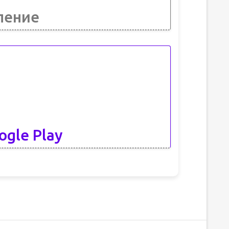
ление
ogle Play