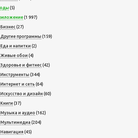
оды
(5)
риложение
(1 997)
Бизнес
(27)
Другие программы
(159)
Еда и напитки
(2)
Живые обои
(4)
Здоровье и фитнес
(42)
Инструменты
(344)
Интернет и сеть
(64)
Искусство и дизайн
(60)
Книги
(37)
Музыка и аудио
(162)
Мультимедиа
(204)
Навигация
(45)