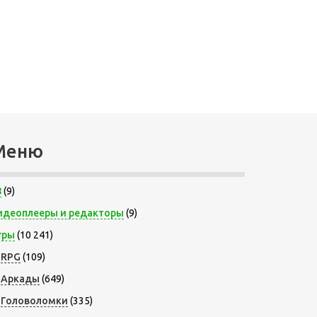
Меню
8
(9)
идеоплееры и редакторы
(9)
гры
(10 241)
RPG
(109)
Аркады
(649)
Головоломки
(335)