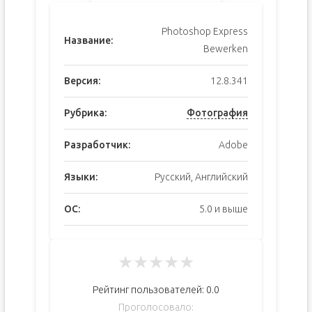
Photoshop Express
Название:
Bewerken
Версия:
12.8.341
Рубрика:
Фотография
Разработчик:
Adobe
Языки:
Русский, Английский
ОС:
5.0 и выше
★
★
★
★
★
Рейтинг пользователей:
0.0
Проголосовало: