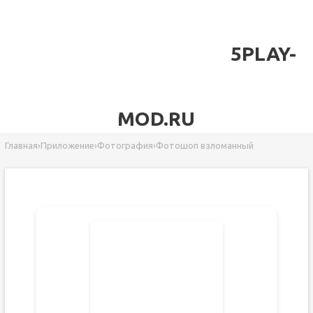
5PLAY-
MOD.RU
Главная
›
Приложение
›
Фотография
›
Фотошоп взломанный