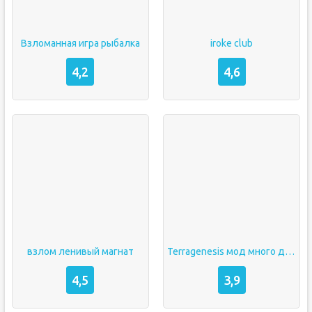
Взломанная игра рыбалка
iroke club
4,2
4,6
взлом ленивый магнат
Terragenesis мод много денег
4,5
3,9