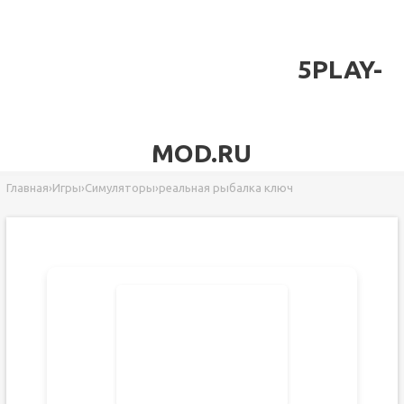
5PLAY-
MOD.RU
Главная
›
Игры
›
Симуляторы
›
реальная рыбалка ключ